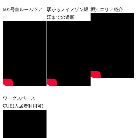
501号室ルームツア
駅からノイメゾン堀
堀江エリア紹介
ー
江までの道順
ワークスペース
CUE(入居者利用可)