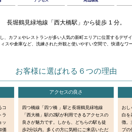
備
アクセス
周辺環境
長堀鶴見緑地線「西大橋駅」から徒歩 1 分。
し、カフェやレストランが多い人気の新町エリアに位置するデザ
オフィスや倉庫など、洗練された外観と使いやすい空間で、快適なワ
お客様に選ばれる６つの理由
アクセスの良さ
るコ
四つ橋線「四ツ橋 」駅と長堀鶴見緑地線
おし
トラ
「西大橋」駅の2駅が利用できるアクセスの
白を
ョッ
良さが魅力です。しかも、どちらの駅も徒
徴。
加価
歩2分以内。多くの方に気軽にご来店いただ
プの