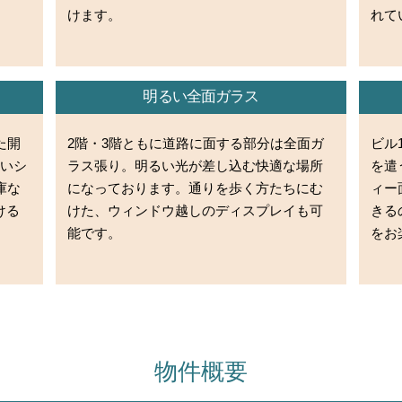
けます。
れて
明るい全面ガラス
た開
2階・3階ともに道路に面する部分は全面ガ
ビル
すいシ
ラス張り。明るい光が差し込む快適な場所
を遣
庫な
になっております。通りを歩く方たちにむ
ィー
ける
けた、ウィンドウ越しのディスプレイも可
きる
能です。
をお
物件概要