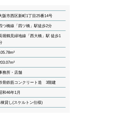
大阪市西区新町1丁目25番14号
四つ橋線「四ツ橋」駅徒歩2分
長堀鶴見緑地線「西大橋」駅 徒歩1
分
105.78m²
203.07m²
事務所・店舗
鉄骨鉄筋コンクリート造 3階建
昭和46年1月
1棟貸し(スケルトン仕様)