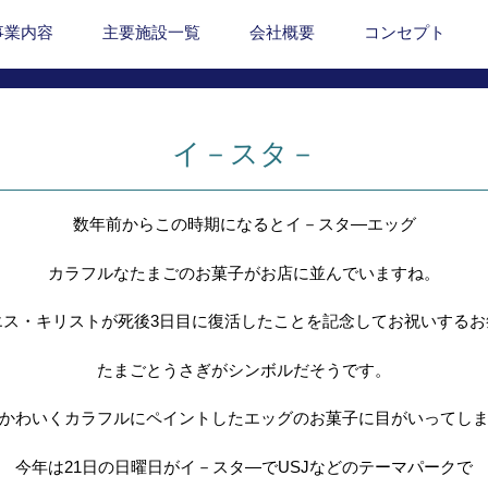
事業内容
主要施設一覧
会社概要
コンセプト
イ－スタ－
数年前からこの時期になるとイ－スタ―エッグ
カラフルなたまごのお菓子がお店に並んでいますね。
エス・キリストが死後3
日目に復活したことを記念してお祝いするお
たまごとうさぎがシンボルだそうです。
かわいくカラフルにペイントしたエッグのお菓子に目がいってし
今年は21日の日曜日がイ－スタ―でUSJなどのテーマパークで